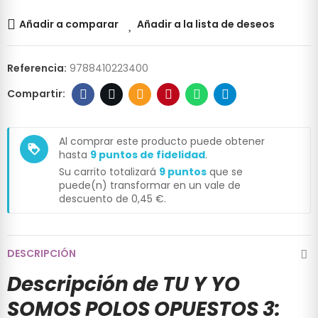
Añadir a comparar
Añadir a la lista de deseos
Referencia:
9788410223400
Al comprar este producto puede obtener
loyalty
hasta
9
puntos de fidelidad
.
Su carrito totalizará
9
puntos
que se
puede(n) transformar en un vale de
descuento de
0,45 €
.
DESCRIPCIÓN
Descripción de TU Y YO
SOMOS POLOS OPUESTOS 3: