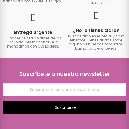
bancaria o por BIZZUM. ¡Tú eliges
!
!GRATIS
!
¿No lo tienes claro?
Entrega urgente
Buscas algo en especial y no lo
iSi haces tu pedido antes de las
tenemos. Tienes dudas sobre
17h lo recibes mañana! Te lo
alguno de nuestros productos.
mandamos con GLS Express.
Llamanos o escribenos.
Suscríbete a nuestro newsletter
Suscribirse