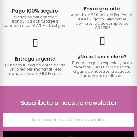
Envío gratuito
Pago 100% seguro
A partir de 60€ solo en Península.
Puedes pagar con toda
Si eres Riojano, Felicidades,
tranquilad con tu tarjeta
compres lo que compres es
bancaria o por BIZZUM. ¡Tú eliges
!
!GRATIS
!
¿No lo tienes claro?
Entrega urgente
Buscas algo en especial y no lo
iSi haces tu pedido antes de las
tenemos. Tienes dudas sobre
17h lo recibes mañana! Te lo
alguno de nuestros productos.
mandamos con GLS Express.
Llamanos o escribenos.
Suscríbete a nuestro newsletter