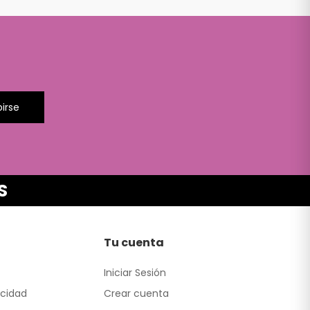
birse
S
Tu cuenta
Iniciar Sesión
acidad
Crear cuenta