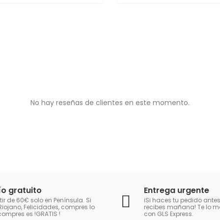
No hay reseñas de clientes en este momento.
ío gratuito
Entrega urgente
tir de 60€ solo en Península. Si
iSi haces tu pedido antes
Riojano, Felicidades, compres lo
recibes mañana! Te lo
compres es !GRATIS
!
con GLS Express.