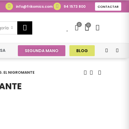
info@frikomics.com
94 1573 800
CONTACTAR
0
0
0
goría
ESA
SEGUNDA MANO
BLOG
05. EL NIGROMANTE
MANTE