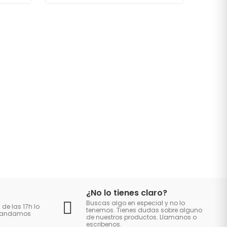
¿No lo tienes claro?
Buscas algo en especial y no lo
 de las 17h lo
tenemos. Tienes dudas sobre alguno
 mandamos
de nuestros productos. Llamanos o
escribenos.