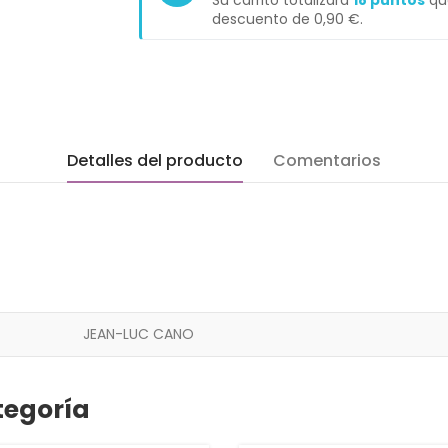
Su carrito totalizará
18
puntos
que
descuento de
0,90 €
.
Detalles del producto
Comentarios
JEAN-LUC CANO
tegoría