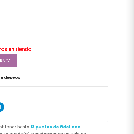
oras en tienda
RA YA
 de deseos
 obtener hasta
18
puntos de fidelidad
.