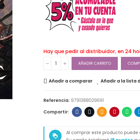
Hay que pedir al distribuidor, en 24 h
AÑADIR CARRITO
COMP
Añadir a comparar
Añadir a la lista
Referencia:
9791388029691
Al comprar este producto puede
loyalty