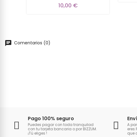
10,00 €
Comentarios (0)
Pago 100% seguro
Env
Puedes pagar con toda tranquilad
A par
con tu tarjeta bancaria o por BIZZUM.
eres 
¡Tú eliges
!
que 