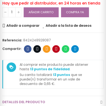
Hay que pedir al distribuidor, en 24 horas en tienda
AÑADIR CARRITO
COMPRA YA
Añadir a comparar
Añadir a la lista de deseos
Referencia:
8424248928087
Al comprar este producto puede obtener
loyalty
hasta
13
puntos de fidelidad
.
Su carrito totalizará
13
puntos
que se
puede(n) transformar en un vale de
descuento de
0,65 €
.
DETALLES DEL PRODUCTO