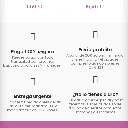
11,50 €
16,95 €
Envío gratuito
Pago 100% seguro
A partir de 60€ solo en Península.
Puedes pagar con toda
Si eres Riojano, Felicidades,
tranquilad con tu tarjeta
compres lo que compres es
bancaria o por BIZZUM. ¡Tú eliges
!
!GRATIS
!
¿No lo tienes claro?
Entrega urgente
Buscas algo en especial y no lo
iSi haces tu pedido antes de las
tenemos. Tienes dudas sobre
17h lo recibes mañana! Te lo
alguno de nuestros productos.
mandamos con GLS Express.
Llamanos o escribenos.