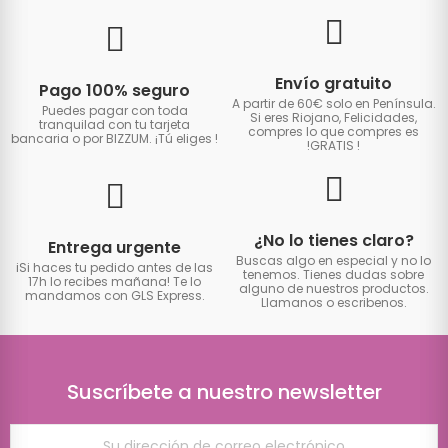
Envío gratuito
Pago 100% seguro
A partir de 60€ solo en Península.
Puedes pagar con toda
Si eres Riojano, Felicidades,
tranquilad con tu tarjeta
compres lo que compres es
bancaria o por BIZZUM. ¡Tú eliges
!
!GRATIS
!
¿No lo tienes claro?
Entrega urgente
Buscas algo en especial y no lo
iSi haces tu pedido antes de las
tenemos. Tienes dudas sobre
17h lo recibes mañana! Te lo
alguno de nuestros productos.
mandamos con GLS Express.
Llamanos o escribenos.
Suscríbete a nuestro newsletter