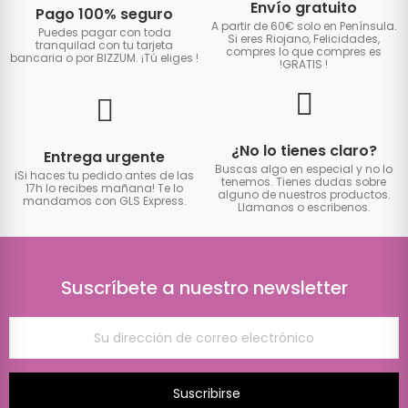
Envío gratuito
Pago 100% seguro
A partir de 60€ solo en Península.
Puedes pagar con toda
Si eres Riojano, Felicidades,
tranquilad con tu tarjeta
compres lo que compres es
bancaria o por BIZZUM. ¡Tú eliges
!
!GRATIS
!
¿No lo tienes claro?
Entrega urgente
Buscas algo en especial y no lo
iSi haces tu pedido antes de las
tenemos. Tienes dudas sobre
17h lo recibes mañana! Te lo
alguno de nuestros productos.
mandamos con GLS Express.
Llamanos o escribenos.
Suscríbete a nuestro newsletter
Suscribirse