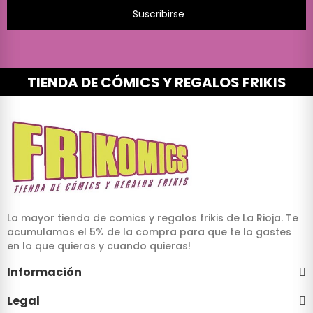
Suscribirse
TIENDA DE CÓMICS Y REGALOS FRIKIS
La mayor tienda de comics y regalos frikis de La Rioja. Te
acumulamos el 5% de la compra para que te lo gastes
en lo que quieras y cuando quieras!
Información
Legal