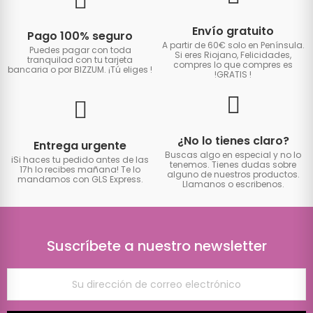
Envío gratuito
Pago 100% seguro
A partir de 60€ solo en Península.
Puedes pagar con toda
Si eres Riojano, Felicidades,
tranquilad con tu tarjeta
compres lo que compres es
bancaria o por BIZZUM. ¡Tú eliges
!
!GRATIS
!
¿No lo tienes claro?
Entrega urgente
Buscas algo en especial y no lo
iSi haces tu pedido antes de las
tenemos. Tienes dudas sobre
17h lo recibes mañana! Te lo
alguno de nuestros productos.
mandamos con GLS Express.
Llamanos o escribenos.
Suscríbete a nuestro newsletter