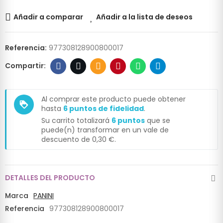
Añadir a comparar
Añadir a la lista de deseos
Referencia:
977308128900800017
Al comprar este producto puede obtener
loyalty
hasta
6
puntos de fidelidad
.
Su carrito totalizará
6
puntos
que se
puede(n) transformar en un vale de
descuento de
0,30 €
.
DETALLES DEL PRODUCTO
Marca
PANINI
Referencia
977308128900800017