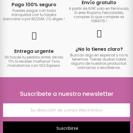
Envío gratuito
Pago 100% seguro
A partir de 60€ solo en Península.
Puedes pagar con toda
Si eres Riojano, Felicidades,
tranquilad con tu tarjeta
compres lo que compres es
bancaria o por BIZZUM. ¡Tú eliges
!
!GRATIS
!
¿No lo tienes claro?
Entrega urgente
Buscas algo en especial y no lo
iSi haces tu pedido antes de las
tenemos. Tienes dudas sobre
17h lo recibes mañana! Te lo
alguno de nuestros productos.
mandamos con GLS Express.
Llamanos o escribenos.
Suscríbete a nuestro newsletter
Suscribirse