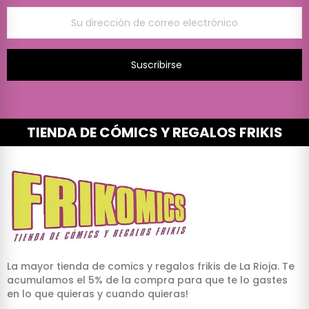
Suscribirse
TIENDA DE CÓMICS Y REGALOS FRIKIS
La mayor tienda de comics y regalos frikis de La Rioja. Te
acumulamos el 5% de la compra para que te lo gastes
en lo que quieras y cuando quieras!