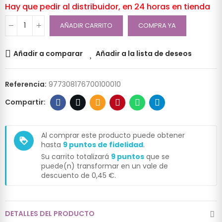
Hay que pedir al distribuidor, en 24 horas en tienda
AÑADIR CARRITO
COMPRA YA
Añadir a comparar
Añadir a la lista de deseos
Referencia:
977308176700100010
Al comprar este producto puede obtener
loyalty
hasta
9
puntos de fidelidad
.
Su carrito totalizará
9
puntos
que se
puede(n) transformar en un vale de
descuento de
0,45 €
.
DETALLES DEL PRODUCTO