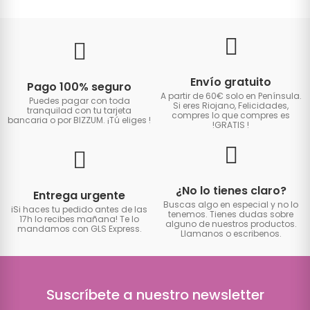
Envío gratuito
Pago 100% seguro
A partir de 60€ solo en Península.
Puedes pagar con toda
Si eres Riojano, Felicidades,
tranquilad con tu tarjeta
compres lo que compres es
bancaria o por BIZZUM. ¡Tú eliges
!
!GRATIS
!
¿No lo tienes claro?
Entrega urgente
Buscas algo en especial y no lo
iSi haces tu pedido antes de las
tenemos. Tienes dudas sobre
17h lo recibes mañana! Te lo
alguno de nuestros productos.
mandamos con GLS Express.
Llamanos o escribenos.
Suscríbete a nuestro newsletter