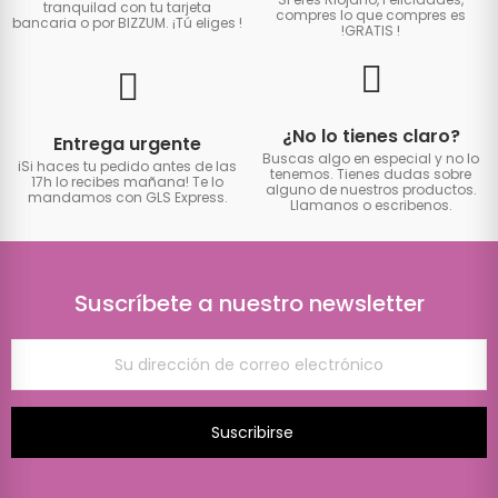
tranquilad con tu tarjeta
compres lo que compres es
bancaria o por BIZZUM. ¡Tú eliges
!
!GRATIS
!
¿No lo tienes claro?
Entrega urgente
Buscas algo en especial y no lo
iSi haces tu pedido antes de las
tenemos. Tienes dudas sobre
17h lo recibes mañana! Te lo
alguno de nuestros productos.
mandamos con GLS Express.
Llamanos o escribenos.
Suscríbete a nuestro newsletter
Suscribirse