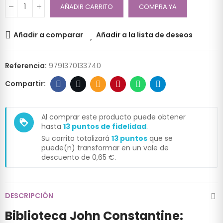
AÑADIR CARRITO
COMPRA YA
Añadir a comparar
Añadir a la lista de deseos
Referencia:
9791370133740
Al comprar este producto puede obtener
loyalty
hasta
13
puntos de fidelidad
.
Su carrito totalizará
13
puntos
que se
puede(n) transformar en un vale de
descuento de
0,65 €
.
DESCRIPCIÓN
Biblioteca John Constantine: