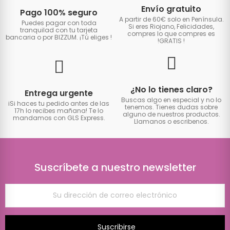
Envío gratuito
Pago 100% seguro
A partir de 60€ solo en Península.
Puedes pagar con toda
Si eres Riojano, Felicidades,
tranquilad con tu tarjeta
compres lo que compres es
bancaria o por BIZZUM. ¡Tú eliges
!
!GRATIS
!
¿No lo tienes claro?
Entrega urgente
Buscas algo en especial y no lo
iSi haces tu pedido antes de las
tenemos. Tienes dudas sobre
17h lo recibes mañana! Te lo
alguno de nuestros productos.
mandamos con GLS Express.
Llamanos o escribenos.
Suscríbete a nuestro newsletter
Suscribirse