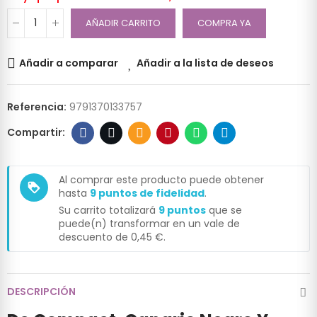
AÑADIR CARRITO
COMPRA YA
Añadir a comparar
Añadir a la lista de deseos
Referencia:
9791370133757
Al comprar este producto puede obtener
loyalty
hasta
9
puntos de fidelidad
.
Su carrito totalizará
9
puntos
que se
puede(n) transformar en un vale de
descuento de
0,45 €
.
DESCRIPCIÓN