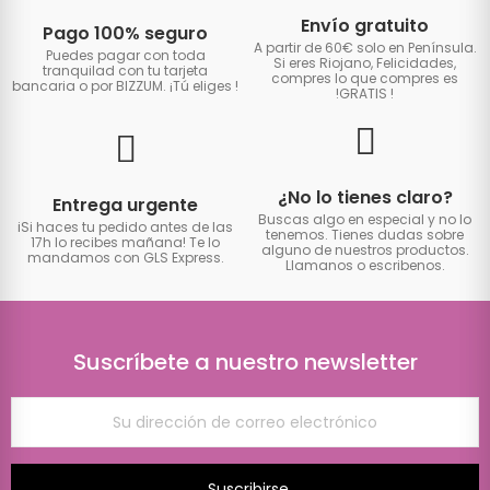
Envío gratuito
Pago 100% seguro
A partir de 60€ solo en Península.
Puedes pagar con toda
Si eres Riojano, Felicidades,
tranquilad con tu tarjeta
compres lo que compres es
bancaria o por BIZZUM. ¡Tú eliges
!
!GRATIS
!
¿No lo tienes claro?
Entrega urgente
Buscas algo en especial y no lo
iSi haces tu pedido antes de las
tenemos. Tienes dudas sobre
17h lo recibes mañana! Te lo
alguno de nuestros productos.
mandamos con GLS Express.
Llamanos o escribenos.
Suscríbete a nuestro newsletter
Suscribirse