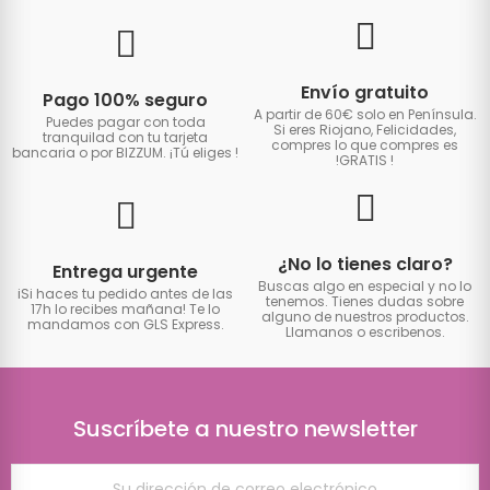
Envío gratuito
Pago 100% seguro
A partir de 60€ solo en Península.
Puedes pagar con toda
Si eres Riojano, Felicidades,
tranquilad con tu tarjeta
compres lo que compres es
bancaria o por BIZZUM. ¡Tú eliges
!
!GRATIS
!
¿No lo tienes claro?
Entrega urgente
Buscas algo en especial y no lo
iSi haces tu pedido antes de las
tenemos. Tienes dudas sobre
17h lo recibes mañana! Te lo
alguno de nuestros productos.
mandamos con GLS Express.
Llamanos o escribenos.
Suscríbete a nuestro newsletter