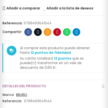
Añadir a comparar
Añadir a la lista de deseos
Referencia:
9788469641644
Al comprar este producto puede obtener
loyalty
hasta
12
puntos de fidelidad
.
Su carrito totalizará
12
puntos
que se
puede(n) transformar en un vale de
descuento de
0,60 €
.
DETALLES DEL PRODUCTO
Marca
BRUÑO
Referencia
9788469641644