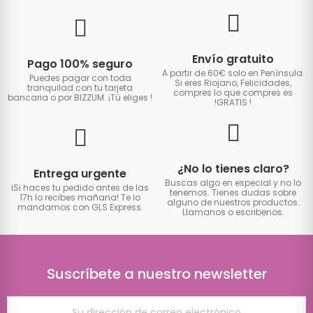
Envío gratuito
Pago 100% seguro
A partir de 60€ solo en Península.
Puedes pagar con toda
Si eres Riojano, Felicidades,
tranquilad con tu tarjeta
compres lo que compres es
bancaria o por BIZZUM. ¡Tú eliges
!
!GRATIS
!
¿No lo tienes claro?
Entrega urgente
Buscas algo en especial y no lo
iSi haces tu pedido antes de las
tenemos. Tienes dudas sobre
17h lo recibes mañana! Te lo
alguno de nuestros productos.
mandamos con GLS Express.
Llamanos o escribenos.
Suscríbete a nuestro newsletter