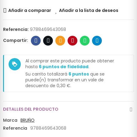
Añadir a comparar
Añadir a la lista de deseos
Referencia:
9788469643068
Al comprar este producto puede obtener
loyalty
hasta
6
puntos de fidelidad
.
Su carrito totalizará
6
puntos
que se
puede(n) transformar en un vale de
descuento de
0,30 €
.
DETALLES DEL PRODUCTO
Marca
BRUÑO
Referencia
9788469643068