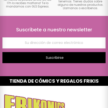
tenemos. Tienes dudas sobre
17h lo recibes mañana! Te lo
alguno de nuestros productos.
mandamos con GLS Express.
Llamanos o escribenos.
Suscríbete a nuestro newsletter
Suscribirse
TIENDA DE CÓMICS Y REGALOS FRIKIS