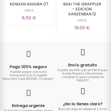
KENGAN ASHURA 07
BAKI THE GRAPPLER
- EDICION
IVREA
KANZENBAN 12
8,50 €
IVREA
18,00 €
Envío gratuito
Pago 100% seguro
A partir de 60€ solo en Península.
Puedes pagar con toda
Si eres Riojano, Felicidades,
tranquilad con tu tarjeta
compres lo que compres es
bancaria o por BIZZUM. ¡Tú eliges
!
!GRATIS
!
¿No lo tienes claro?
Entrega urgente
Buscas algo en especial y no lo
iSi haces tu pedido antes de las