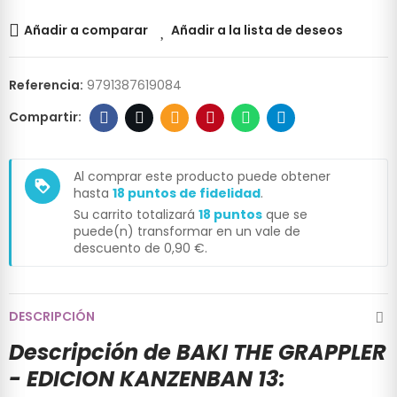
Añadir a comparar
Añadir a la lista de deseos
Referencia:
9791387619084
Al comprar este producto puede obtener
loyalty
hasta
18
puntos de fidelidad
.
Su carrito totalizará
18
puntos
que se
puede(n) transformar en un vale de
descuento de
0,90 €
.
DESCRIPCIÓN
Descripción de BAKI THE GRAPPLER
- EDICION KANZENBAN 13: