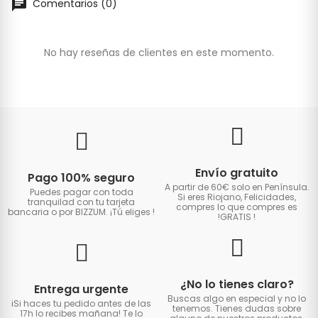
Comentarios (0)
No hay reseñas de clientes en este momento.
Envío gratuito
Pago 100% seguro
A partir de 60€ solo en Península.
Puedes pagar con toda
Si eres Riojano, Felicidades,
tranquilad con tu tarjeta
compres lo que compres es
bancaria o por BIZZUM. ¡Tú eliges
!
!GRATIS
!
¿No lo tienes claro?
Entrega urgente
Buscas algo en especial y no lo
iSi haces tu pedido antes de las
tenemos. Tienes dudas sobre
17h lo recibes mañana! Te lo