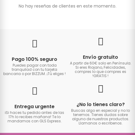
No hay reseñas de clientes en este momento.
Envío gratuito
Pago 100% seguro
A partir de 60€ solo en Península.
Puedes pagar con toda
Si eres Riojano, Felicidades,
tranquilad con tu tarjeta
compres lo que compres es
bancaria o por BIZZUM. ¡Tú eliges
!
!GRATIS
!
¿No lo tienes claro?
Entrega urgente
Buscas algo en especial y no lo
iSi haces tu pedido antes de las
tenemos. Tienes dudas sobre
17h lo recibes mañana! Te lo
alguno de nuestros productos.
mandamos con GLS Express.
Llamanos o escribenos.