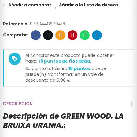
Añadir a comparar
Añadir a la lista de deseos
Referencia:
9788448870416
Al comprar este producto puede obtener
loyalty
hasta
18
puntos de fidelidad
.
Su carrito totalizará
18
puntos
que se
puede(n) transformar en un vale de
descuento de
0,90 €
.
DESCRIPCIÓN
Descripción de GREEN WOOD. LA
BRUIXA URANIA.: