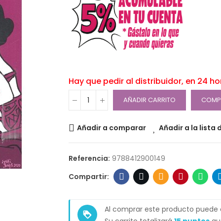
Hay que pedir al distribuidor, en 24 h
AÑADIR CARRITO
COMP
Añadir a comparar
Añadir a la lista
Referencia:
9788412900149
Al comprar este producto puede
loyalty