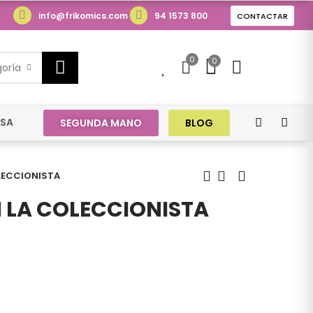
info@frikomics.com
94 1573 800
CONTACTAR
0
0
0
goría
ESA
SEGUNDA MANO
BLOG
LECCIONISTA
 LA COLECCIONISTA