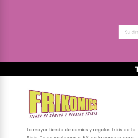
La mayor tienda de comics y regalos frikis de La
Rioja. Te acumulamos el 5% de la compra para