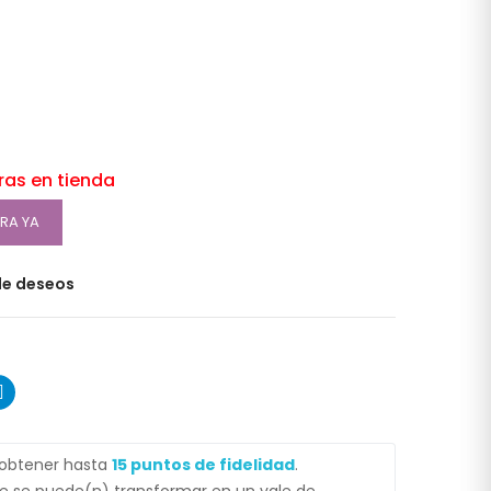
oras en tienda
RA YA
 de deseos
 obtener hasta
15
puntos de fidelidad
.