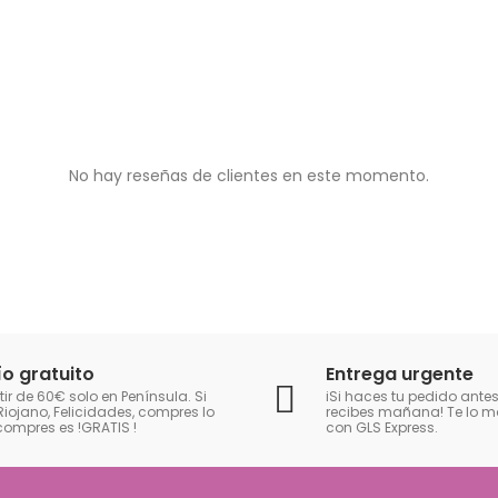
No hay reseñas de clientes en este momento.
ío gratuito
Entrega urgente
tir de 60€ solo en Península. Si
iSi haces tu pedido antes
Riojano, Felicidades, compres lo
recibes mañana! Te lo
compres es !GRATIS
!
con GLS Express.