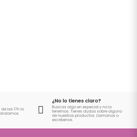
¿No lo tienes claro?
Buscas algo en especial y no lo
 de las 17h lo
tenemos. Tienes dudas sobre alguno
 mandamos
de nuestros productos. Llamanos o
escribenos.