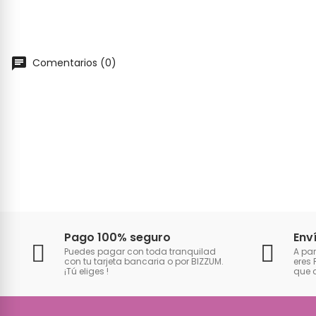
Comentarios (0)
Pago 100% seguro
Env
Puedes pagar con toda tranquilad
A par
con tu tarjeta bancaria o por BIZZUM.
eres 
¡Tú eliges
!
que 