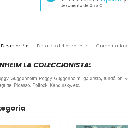
Su carrito totalizará
15
puntos
que
descuento de
0,75 €
.
Descripción
Detalles del producto
Comentarios
NHEIM LA COLECCIONISTA:
ta Peggy Guggenheim Peggy Guggenheim, galerista, fundó en
itte, Picasso, Pollock, Kandinsky, etc.
tegoría