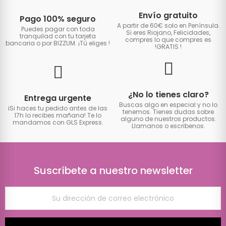
Envío gratuito
Pago 100% seguro
A partir de 60€ solo en Península.
Puedes pagar con toda
Si eres Riojano, Felicidades,
tranquilad con tu tarjeta
compres lo que compres es
bancaria o por BIZZUM. ¡Tú eliges
!
!GRATIS
!
¿No lo tienes claro?
Entrega urgente
Buscas algo en especial y no lo
iSi haces tu pedido antes de las
tenemos. Tienes dudas sobre
17h lo recibes mañana! Te lo
alguno de nuestros productos.
mandamos con GLS Express.
Llamanos o escribenos.
Suscríbete a nuestro newsletter