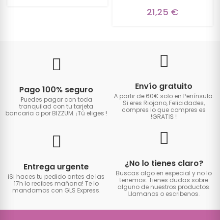
21,25 €
Envío gratuito
Pago 100% seguro
A partir de 60€ solo en Península.
Puedes pagar con toda
Si eres Riojano, Felicidades,
tranquilad con tu tarjeta
compres lo que compres es
bancaria o por BIZZUM. ¡Tú eliges
!
!GRATIS
!
¿No lo tienes claro?
Entrega urgente
Buscas algo en especial y no lo
iSi haces tu pedido antes de las
tenemos. Tienes dudas sobre
17h lo recibes mañana! Te lo
alguno de nuestros productos.
mandamos con GLS Express.
Llamanos o escribenos.